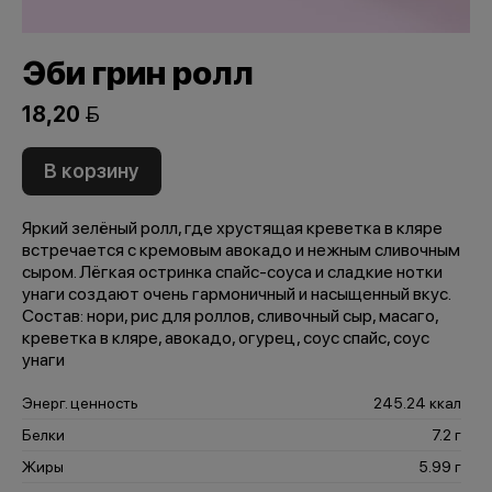
Эби грин ролл
18,20 
В корзину
Яркий зелёный ролл, где хрустящая креветка в кляре
встречается с кремовым авокадо и нежным сливочным
сыром. Лёгкая остринка спайс-соуса и сладкие нотки
унаги создают очень гармоничный и насыщенный вкус.
Состав: нори, рис для роллов, сливочный сыр, масаго,
креветка в кляре, авокадо, огурец, соус спайс, соус
унаги
Энерг. ценность
245.24 ккал
Белки
7.2 г
Жиры
5.99 г