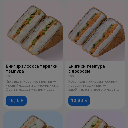
Ёнигири лосось терияки
Ёнигири темпура
темпура
с лососем
170 г
160 г
Хрустящая корочка, а внутри —
Хрустящая панировка, сочный
нежный лосось и сливочный сыр.
лосось и тающий рис —
Состав: лосось жареный, соус
влюбляешься с первого укуса.
Состав: лос
16,10 
10,90 