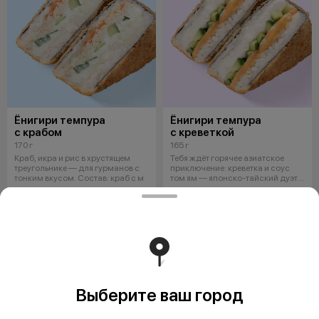
Ёнигири темпура
Ёнигири темпура
с крабом
с креветкой
170 г
165 г
Краб, икра и рис в хрустящем
Тебя ждёт горячее азиатское
треугольнике — для гурманов с
приключение: креветка и соус
тонким вкусом. Состав: краб с м
том ям — японско-тайский дуэт.
Со
10,20 
10,50 
Выберите ваш город