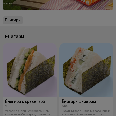
Ёнигири
Ёнигири
Ёнигири с креветкой
Ёнигири с крабом
135 г
140 г
Устрой вечеринку в восточном
Нежный краб, икра масаго, рис и
стиле — выбери традиционное
нори — всё гениальное просто.