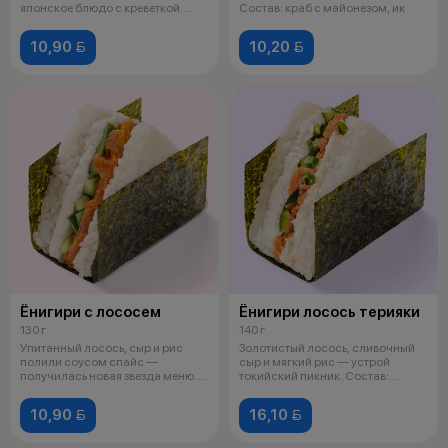
японское блюдо с креветкой.
Состав: краб с майонезом, ик
Соста
10,90 
10,20 
Ёнигири с лососем
Ёнигири лосось терияки
130 г
140 г
Упитанный лосось, сыр и рис
Золотистый лосось, сливочный
полили соусом спайс —
сыр и мягкий рис — устрой
получилась новая звезда меню.
токийский пикник. Состав:
Состав: ло
лосось жа
10,90 
16,10 