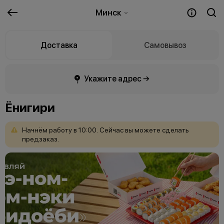
Минск
Доставка
Самовывоз
Укажите адрес →
Ёнигири
Начнём
работу
в
10:00.
Сейчас
вы
можете
сделать
предзаказ.