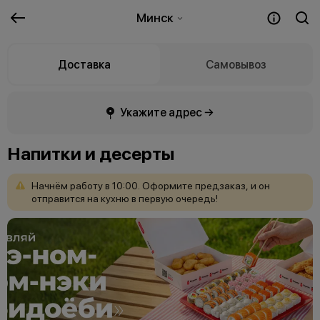
Минск
Доставка
Самовывоз
Укажите адрес →
Напитки и десерты
Начнём
работу
в
10:00.
Оформите
предзаказ,
и
он
отправится
на
кухню
в
первую
очередь!