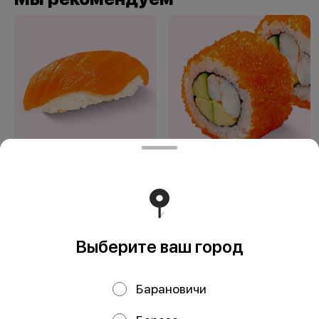
Сяке
Калифорния эби
Выберите ваш город
ООО «Блэк Ролл»
Барановичи
ООО «Блэк Ролл» УНП 193830856 Юридический
адрес: РБ, г. Минск, 220005, ул. Платонова, дом 20Б,