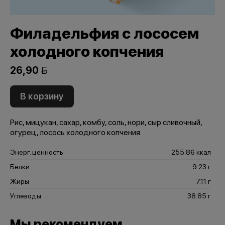
Филадельфия с лососем
холодного копчения
26,90 
В корзину
Рис, мицукан, сахар, комбу, соль, нори, сыр сливочный,
огурец, лосось холодного копчения
Энерг. ценность
255.86 ккал
Белки
9.23 г
Жиры
7.11 г
Углеводы
38.85 г
Мы рекомендуем