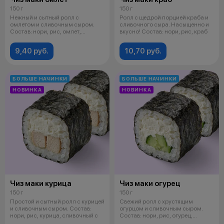
150 г
150 г
Нежный и сытный ролл с
Ролл с щедрой порцией краба и
омлетом и сливочным сыром.
сливочного сыра. Насыщенно и
Состав: нори, рис, омлет,
вкусно! Состав: нори, рис, краб
сливочный сыр
9,40 руб.
10,70 руб.
БОЛЬШЕ НАЧИНКИ
БОЛЬШЕ НАЧИНКИ
НОВИНКА
НОВИНКА
Чиз маки курица
Чиз маки огурец
150 г
150 г
Простой и сытный ролл с курицей
Свежий ролл с хрустящим
и сливочным сыром. Состав:
огурцом и сливочным сыром.
нори, рис, курица, сливочный с
Состав: нори, рис, огурец,
сливочный с