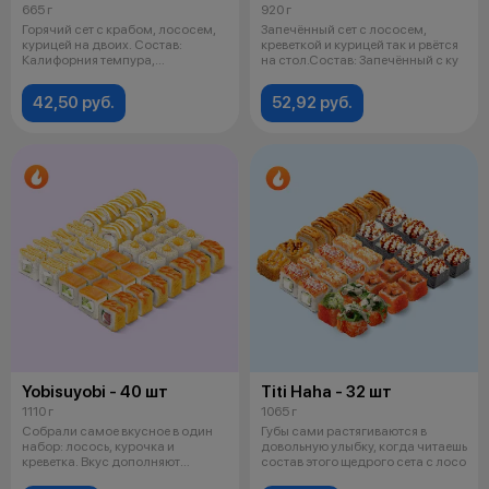
665 г
920 г
Горячий сет с крабом, лососем,
Запечённый сет с лососем,
курицей на двоих. Состав:
креветкой и курицей так и рвётся
Калифорния темпура,
на стол.Состав: Запечённый с ку
Филадельфия т
42,50 руб.
52,92 руб.
Yobisuyobi - 40 шт
Titi Haha - 32 шт
1110 г
1065 г
Собрали самое вкусное в один
Губы сами растягиваются в
набор: лосось, курочка и
довольную улыбку, когда читаешь
креветка. Вкус дополняют
состав этого щедрого сета с лосо
экзотически