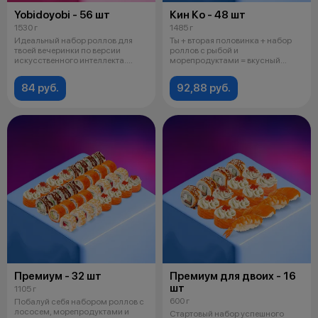
Yobidoyobi - 56 шт
Кин Ко - 48 шт
1530 г
1485 г
Идеальный набор роллов для
Ты + вторая половинка + набор
твоей вечеринки по версии
роллов с рыбой и
искусственного интеллекта.
морепродуктами = вкусный
Тестируй с
вечер. Состав: Цез
84 руб.
92,88 руб.
Премиум - 32 шт
Премиум для двоих - 16
шт
1105 г
600 г
Побалуй себя набором роллов с
лососем, морепродуктами и
Стартовый набор успешного