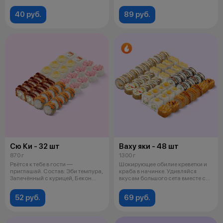
спо
премиальными вк
40 руб.
89 руб.
Сю Ки - 32 шт
Ваху яки - 48 шт
870 г
1300 г
Рвётся к тебе в гости —
Шокирующее обилие креветки и
приглашай. Состав: Эби темпура,
краба в начинке. Удивляйся
Запечённый с курицей, Бекон
вкусам большого сета вместе с
унаги,
друз
52 руб.
69 руб.