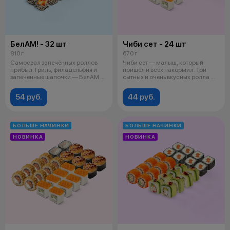
БелАМ! - 32 шт
Чиби сет - 24 шт
810 г
670 г
Самосвал запечённых роллов
Чиби сет — малыш, который
прибыл. Гриль, филадельфия и
пришёл и всех накормил. Три
запеченные шапочки — БелАМ и
сытных и очень вкусных ролла —
поеха
мален
54 руб.
44 руб.
БОЛЬШЕ НАЧИНКИ
БОЛЬШЕ НАЧИНКИ
НОВИНКА
НОВИНКА