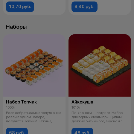
10,70 руб.
9,40 руб.
Наборы
Набор Топчик
Айкокуша
1055 г
1010 г
Если собрать самые популярные
По-японски — патриот. Набор
роллы в одном наборе,
для верных своим принципам:
получится Топчик! Нежные,
должно быть много, вкусно и с
запеченные,
мясо
68 руб.
48 руб.