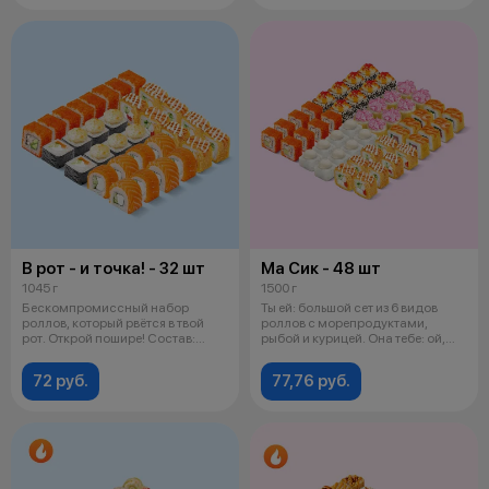
В рот - и точка! - 32 шт
Ма Сик - 48 шт
1045 г
1500 г
Бескомпромиссный набор
Ты ей: большой сет из 6 видов
роллов, который рвётся в твой
роллов с морепродуктами,
рот. Открой пошире! Состав:
рыбой и курицей. Она тебе: ой,
Калифорни
спас
72 руб.
77,76 руб.