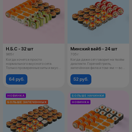
Н.Б.С - 32 шт
Минский вайб - 24 шт
965 г
705 г
Когда хочется просто
Когда даже сет говорит на твоём
нормального вкусного сета.
диалекте. Горячий гриль,
Только проверенные хиты и вкус
запечённая фила и том-ям — всё
классики. Н
по
64 руб.
52 руб.
НОВИНКА
БОЛЬШЕ НАЧИНКИ
БОЛЬШЕ ЗАПЕЧЕННЫХ
НОВИНКА