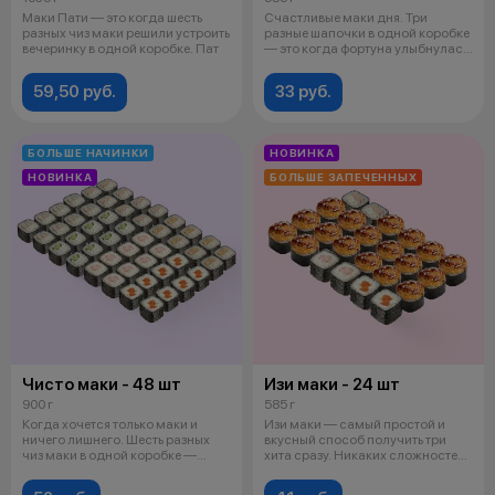
Маки Пати — это когда шесть
Счастливые маки дня. Три
разных чиз маки решили устроить
разные шапочки в одной коробке
вечеринку в одной коробке. Пат
— это когда фортуна улыбнулась
име
59,50 руб.
33 руб.
БОЛЬШЕ НАЧИНКИ
НОВИНКА
НОВИНКА
БОЛЬШЕ ЗАПЕЧЕННЫХ
Чисто маки - 48 шт
Изи маки - 24 шт
900 г
585 г
Когда хочется только маки и
Изи маки — самый простой и
ничего лишнего. Шесть разных
вкусный способ получить три
чиз маки в одной коробке —
хита сразу. Никаких сложностей,
чисто
тол