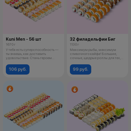
Kuni Men - 56 шт
32 филадельфии Биг
1670 г
1130 г
У тебя есть суперспособность —
Максимум рыбы, максимум
ты знаешь, как доставить
сливочного кайфа! Большие,
удовольствие. Стань героем
сочные, щедрые роллы для тех,
вечера
кто любит
106 руб.
99 руб.