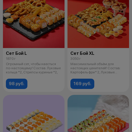
Сет Бой L
Сет Бой ХL
1870 г
3050 г
Огромный сет, чтобы наесться
Максимальный объём для
по-настоящему! Состав: Луковые
настоящих ценителей! Состав:
кольца *2, Стрипсы куриные *2,
Картофель фри* 2, Луковые
кольца* 2,
98 руб.
169 руб.