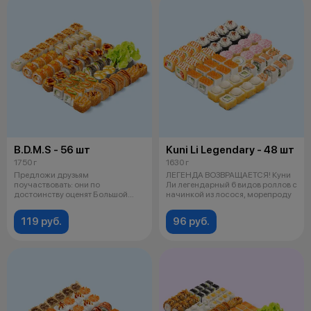
B.D.M.S - 56 шт
Kuni Li Legendary - 48 шт
1750 г
1630 г
Предложи друзьям
ЛЕГЕНДА ВОЗВРАЩАЕТСЯ! Куни
поучаствовать: они по
Ли легендарный 6 видов роллов с
достоинству оценят Большой
начинкой из лосося, морепроду
Дерзкий Морской Сет. Сос
119 руб.
96 руб.