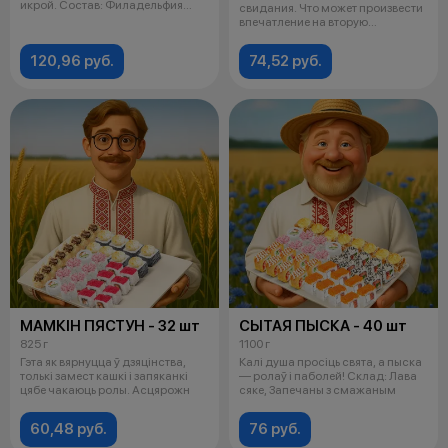
икрой. Состав: Филадельфия
свидания. Что может произвести
"Роял",
впечатление на вторую
половинке л
120,96 руб.
74,52 руб.
МАМКIН ПЯСТУН - 32 шт
СЫТАЯ ПЫСКА - 40 шт
825 г
1100 г
Гэта як вярнуцца ў дзяцінства,
Калі душа просіць свята, а пыска
толькі замест кашкі і запяканкі
— ролаў і паболей! Склад: Лава
цябе чакаюць ролы. Асцярожн
сяке, Запечаны з смажаным
60,48 руб.
76 руб.