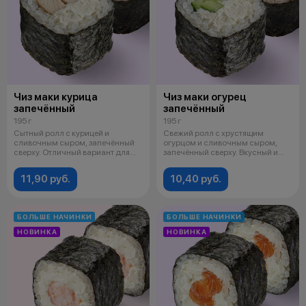
Чиз маки курица
Чиз маки огурец
запечённый
запечённый
195 г
195 г
Сытный ролл с курицей и
Свежий ролл с хрустящим
сливочным сыром, запечённый
огурцом и сливочным сыром,
сверху. Отличный вариант для
запечённый сверху. Вкусный и
тех, кто
горячий! С
11,90 руб.
10,40 руб.
БОЛЬШЕ НАЧИНКИ
БОЛЬШЕ НАЧИНКИ
НОВИНКА
НОВИНКА