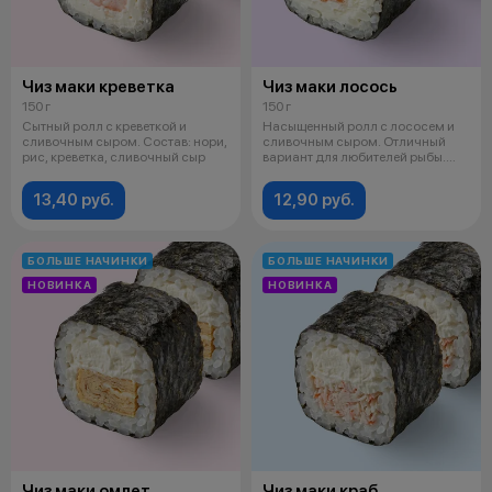
Чиз маки креветка
Чиз маки лосось
150 г
150 г
Сытный ролл с креветкой и
Насыщенный ролл с лососем и
сливочным сыром. Состав: нори,
сливочным сыром. Отличный
рис, креветка, сливочный сыр
вариант для любителей рыбы.
Состав
13,40 руб.
12,90 руб.
БОЛЬШЕ НАЧИНКИ
БОЛЬШЕ НАЧИНКИ
НОВИНКА
НОВИНКА
Чиз маки омлет
Чиз маки краб