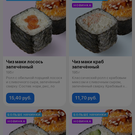
НОВИНКА
Чиз маки лосось
Чиз маки краб
запечённый
запечённый
195 г
195 г
Ролл с обильной порцией лосося
Классический ролл с крабовым
и сливочного сыра, запечённый
миксом и сливочным сыром,
сверху. Состав: нори, рис, ло
запечённый сверху. Крабовый хит
в з
15,40 руб.
11,70 руб.
БОЛЬШЕ НАЧИНКИ
БОЛЬШЕ НАЧИНКИ
НОВИНКА
НОВИНКА