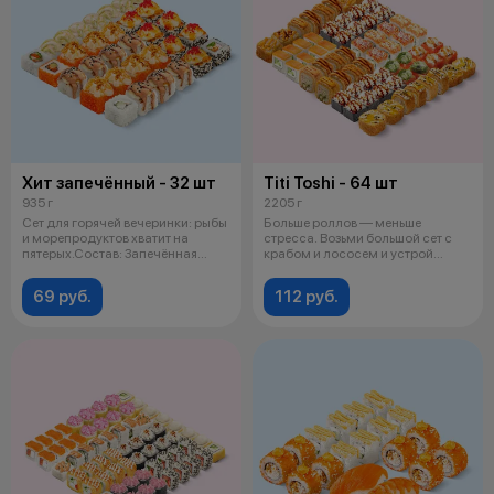
Хит запечённый - 32 шт
Titi Toshi - 64 шт
935 г
2205 г
Сет для горячей вечеринки: рыбы
Больше роллов — меньше
и морепродуктов хватит на
стресса. Возьми большой сет с
пятерых.Состав: Запечённая
крабом и лососем и устрой
филад
балийский р
69 руб.
112 руб.