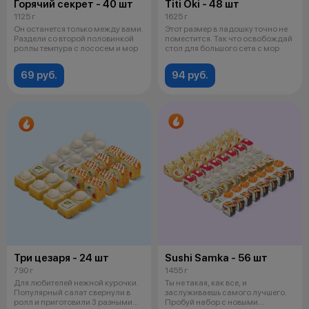
Горячий секрет - 40 шт
Titi Oki - 48 шт
1125 г
1625 г
Он останется только между вами.
Этот размер в ладошку точно не
Раздели со второй половинкой
поместится. Так что освобождай
роллы темпура с лососем и мор
стол для большого сета с мор
69 руб.
94 руб.
Три цезаря - 24 шт
Sushi Samka - 56 шт
790 г
1455 г
Для любителей нежной курочки.
Ты не такая, как все, и
Популярный салат свернули в
заслуживаешь самого лучшего.
ролл и приготовили 3 разными
Пробуй набор с новыми