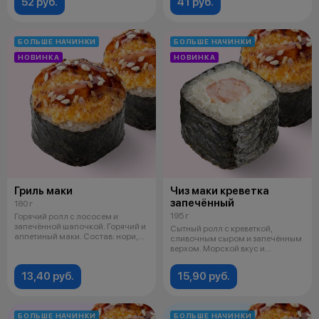
52 руб.
41 руб.
БОЛЬШЕ НАЧИНКИ
БОЛЬШЕ НАЧИНКИ
НОВИНКА
НОВИНКА
Гриль маки
Чиз маки креветка
запечённый
180 г
195 г
Горячий ролл с лососем и
запечённой шапочкой. Горячий и
Сытный ролл с креветкой,
аппетиный маки. Состав: нори,
сливочным сыром и запечённым
рис,
верхом. Морской вкус и
сливочная неж
13,40 руб.
15,90 руб.
БОЛЬШЕ НАЧИНКИ
БОЛЬШЕ НАЧИНКИ