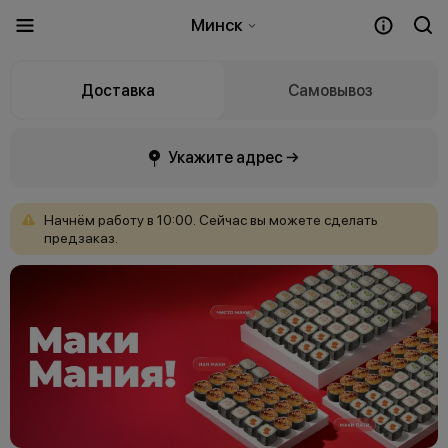
Минск
Доставка
Самовывоз
Укажите адрес →
Начнём
работу
в
10:00.
Сейчас
вы
можете
сделать
предзаказ.