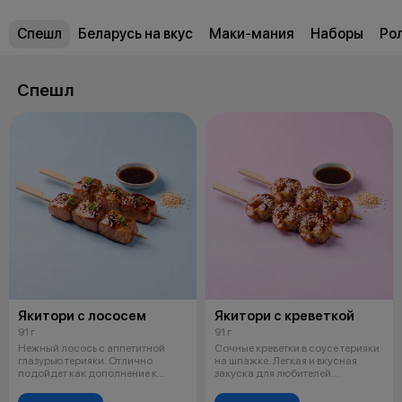
Спешл
Беларусь на вкус
Маки-мания
Наборы
Ро
Спешл
Якитори с лососем
Якитори с креветкой
91 г
91 г
Нежный лосось с аппетитной
Сочные креветки в соусе терияки
глазурью терияки. Отлично
на шпажке. Легкая и вкусная
подойдет как дополнение к
закуска для любителей
любимым рол
морепрод