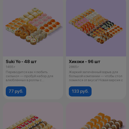
Suki Yo - 48 шт
Хикоки - 96 шт
1455 г
2865 г
Переводится как «любить
Жаркий запечённый взрыв для
сильно» — пробуй набор для
большой компании — чтобы стол
влюблённых в роллы с
ломился от вкуса! Новая версия с
морепродуктами и к
77 руб.
133 руб.