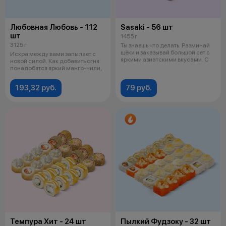
Любовная Любовь - 112
Sasaki - 56 шт
шт
1455 г
3125 г
Ты знаешь что делать. Разминай
щёки и заказывай большой сет с
Искра между вами запылает с
яркими азиатскими вкусами. С
новой силой. Как добавить огня:
понадобятся яркий манго-чили,
193,32 руб.
79 руб.
Темпура Хит - 24 шт
Пылкий Фудзоку - 32 шт