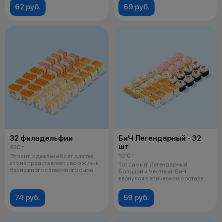
62 руб.
69 руб.
32 филадельфии
БиЧ Легендарный - 32
шт
930 г
1010 г
Это хит: идеальный сет для тех,
кто не представляет свою жизнь
Тот самый! Легендарный
без нежного сливочного сыра
Большой и Честный! БиЧ
вернулся в эпическом составе:
Лава темпура,
74 руб.
59 руб.