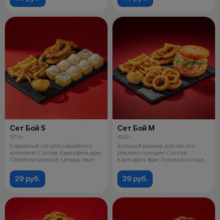
Сет Бой S
Сет Бой М
570 г
830 г
Серьёзный сет для серьёзного
Большой размер для тех, кто
аппетита! Состав: Картофель фри,
реально голоден! Состав:
Стрипсы куриные, Цезарь темп
Картофель фри, Луковые кольца,
Стрипс
29 руб.
39 руб.