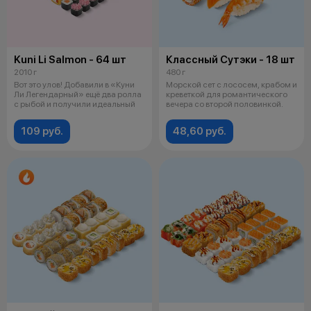
Kuni Li Salmon - 64 шт
Классный Сутэки - 18 шт
2010 г
480 г
Вот это улов! Добавили в «Куни
Морской сет с лососем, крабом и
Ли Легендарный» ещё два ролла
креветкой для романтического
с рыбой и получили идеальный
вечера со второй половинкой.
109 руб.
48,60 руб.