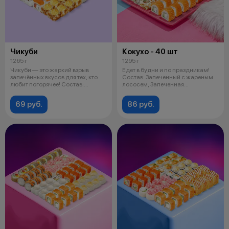
Чикуби
Кокухо - 40 шт
1265 г
1295 г
Чикуби — это жаркий взрыв
Едет в будни и по праздникам!
запечённых вкусов для тех, кто
Состав: Запеченный с жареным
любит погорячее! Состав:
лососем, Запеченная
Запечённ
филадельфия
69 руб.
86 руб.