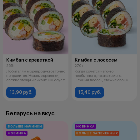
Кимбап с креветкой
Кимбап с лососем
265 г
270 г
Любителям морепродуктов точно
Когда хочется чего-то
понравится. Нежные креветки,
необычного, но знакомого.
свежие овощи и пикантный соус т
Нежный лосось, свежие овощи и
легкая сладо
13,90 руб.
15,40 руб.
Беларусь на вкус
БОЛЬШЕ НАЧИНКИ
НОВИНКА
НОВИНКА
БОЛЬШЕ ЗАПЕЧЕННЫХ