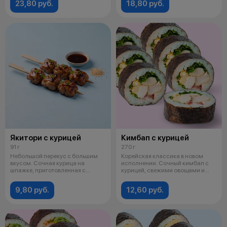
23,80 руб.
18,80 руб.
Якитори с курицей
Кимбап с курицей
91 г
270 г
Небольшой перекус с большим
Корейская классика в новом
вкусом. Сочная курица на
исполнении. Сочный кимбап с
шпажке, приготовленная с
курицей, свежими овощами и
ароматным со
сливочны
9,80 руб.
12,60 руб.