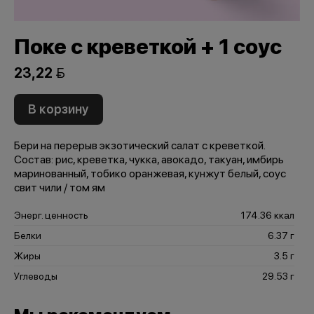
Поке с креветкой + 1 соус
23,22 
В корзину
Бери на перерыв экзотический салат с креветкой.
Состав: рис, креветка, чукка, авокадо, такуан, имбирь
маринованный, тобико оранжевая, кунжут белый, соус
свит чили / том ям
Энерг. ценность
174.36 ккал
Белки
6.37 г
Жиры
3.5 г
Углеводы
29.53 г