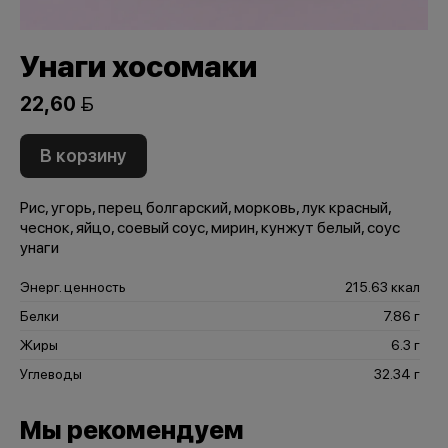
Унаги хосомаки
22,60 
В корзину
Рис, угорь, перец болгарский, морковь, лук красный,
чеснок, яйцо, соевый соус, мирин, кунжут белый, соус
унаги
Энерг. ценность
215.63 ккал
Белки
7.86 г
Жиры
6.3 г
Углеводы
32.34 г
Мы рекомендуем